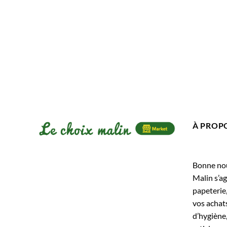
À PROP
Bonne nouv
Malin s’ag
papeterie
vos achats
d’hygiène,