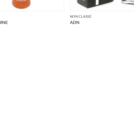
É
NON CLASSÉ
HINE
ADN