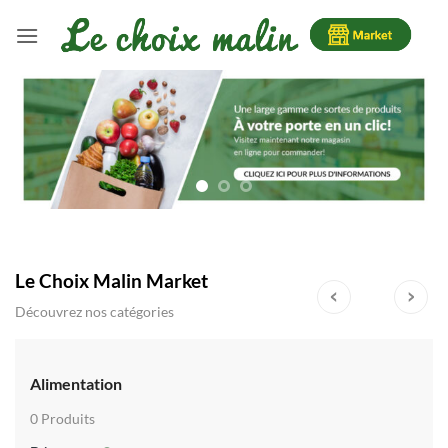
Passer
au
contenu
Le Choix Malin Market
‹
›
Découvrez nos catégories
Décoration
0 Produits