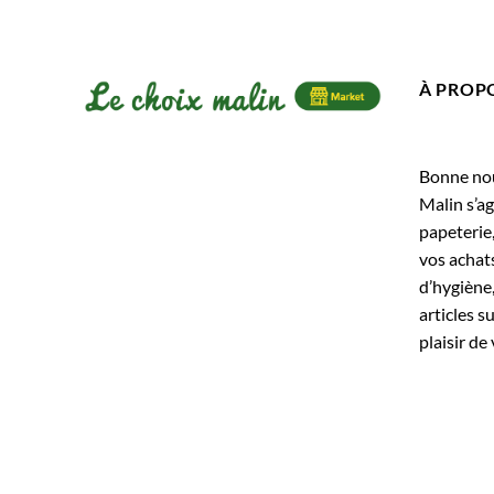
À PROP
Bonne nouv
Malin s’ag
papeterie
vos achats
d’hygiène,
articles s
plaisir de 