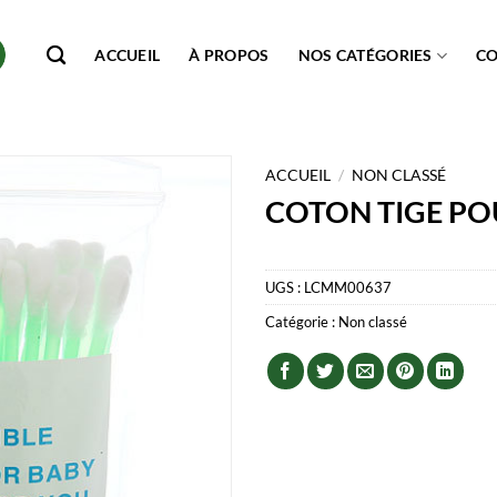
ACCUEIL
À PROPOS
NOS CATÉGORIES
C
ACCUEIL
/
NON CLASSÉ
COTON TIGE PO
UGS :
LCMM00637
Catégorie :
Non classé