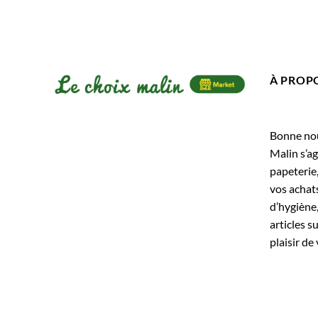
À PROP
Bonne nouv
Malin s’ag
papeterie
vos achats
d’hygiène,
articles s
plaisir de 