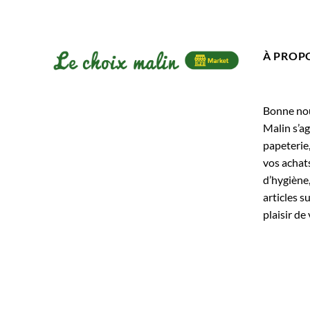
À PROP
Bonne nouv
Malin s’ag
papeterie
vos achats
d’hygiène,
articles s
plaisir de 