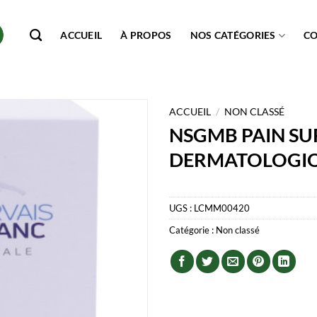
ACCUEIL
À PROPOS
NOS CATÉGORIES
C
ACCUEIL
/
NON CLASSÉ
NSGMB PAIN S
DERMATOLOGI
UGS :
LCMM00420
Catégorie :
Non classé