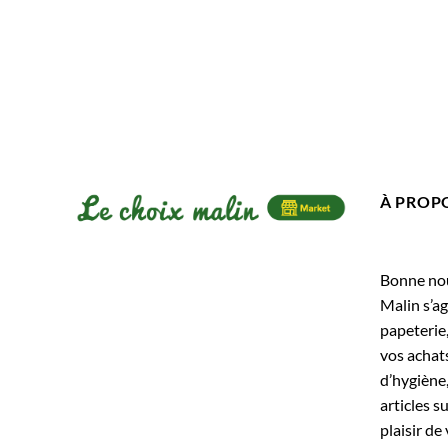
À PROP
Bonne nouv
Malin s’ag
papeterie
vos achats
d’hygiène,
articles s
plaisir de 