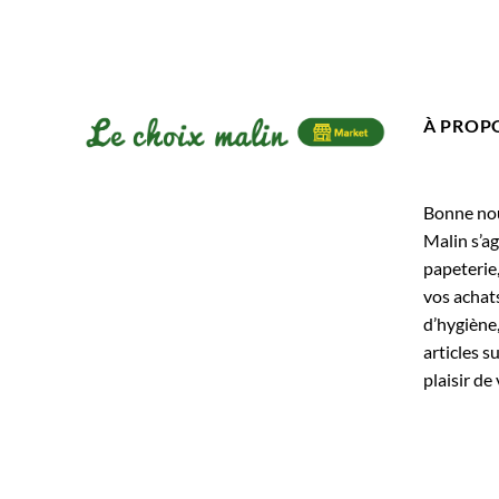
À PROP
Bonne nouv
Malin s’ag
papeterie
vos achats
d’hygiène,
articles s
plaisir de 