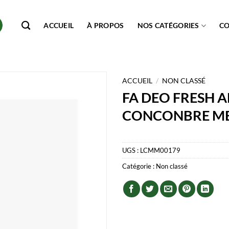
ACCUEIL
À PROPOS
NOS CATÉGORIES
C
ACCUEIL
/
NON CLASSÉ
FA DEO FRESH A
CONCONBRE ME
UGS :
LCMM00179
Catégorie :
Non classé