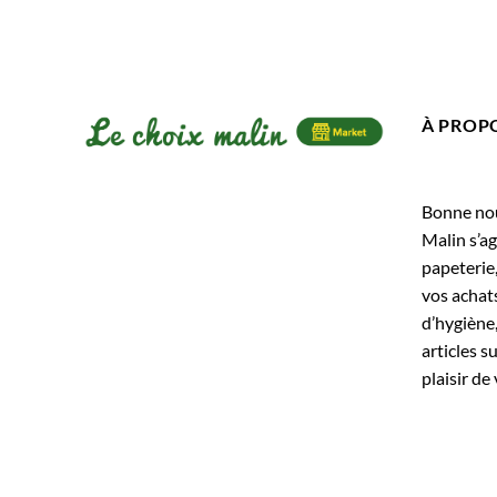
À PROP
Bonne nouv
Malin s’ag
papeterie
vos achats
d’hygiène,
articles s
plaisir de 