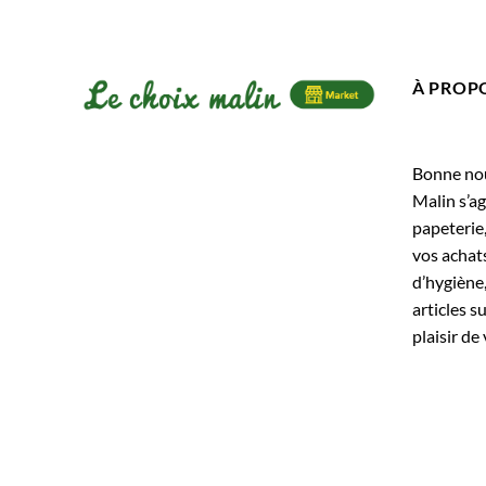
À PROP
Bonne nouv
Malin s’ag
papeterie
vos achats
d’hygiène,
articles s
plaisir de 