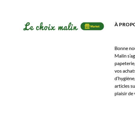
À PROP
Bonne nouv
Malin s’ag
papeterie
vos achats
d’hygiène,
articles s
plaisir de 