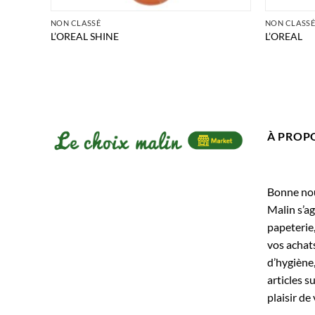
NON CLASSÉ
NON CLASS
L’OREAL SHINE
L’OREAL
À PROP
Bonne nouv
Malin s’ag
papeterie
vos achats
d’hygiène,
articles s
plaisir de 