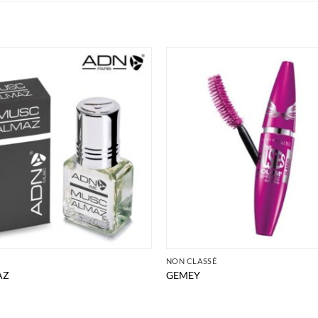
É
NON CLASSÉ
AZ
GEMEY