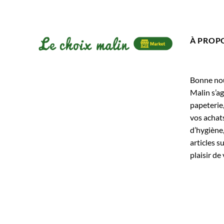
À PROP
Bonne nouv
Malin s’ag
papeterie
vos achats
d’hygiène,
articles s
plaisir de 