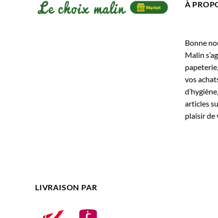
À PROP
Bonne nouv
Malin s’ag
papeterie
vos achats
d’hygiène,
articles s
plaisir de 
LIVRAISON PAR