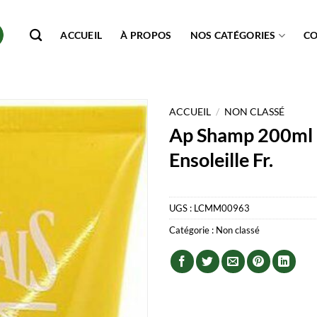
ACCUEIL
À PROPOS
NOS CATÉGORIES
C
ACCUEIL
/
NON CLASSÉ
Ap Shamp 200ml 
Ensoleille Fr.
UGS :
LCMM00963
Catégorie :
Non classé