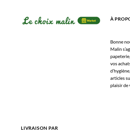
À PROP
Bonne nouv
Malin s’ag
papeterie
vos achats
d’hygiène,
articles s
plaisir de 
LIVRAISON PAR