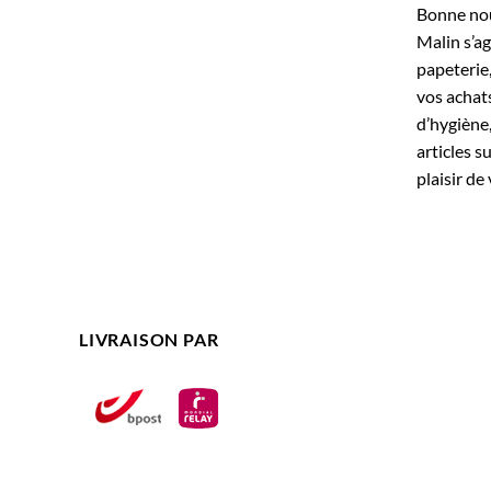
Bonne nouv
Malin s’ag
papeterie
vos achats
d’hygiène,
articles s
plaisir de 
LIVRAISON PAR