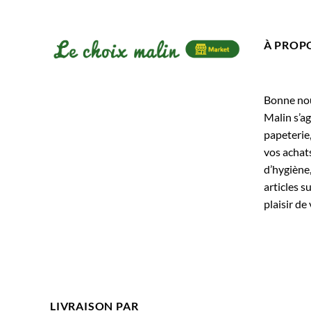
À PROP
Bonne nouv
Malin s’ag
papeterie
vos achats
d’hygiène,
articles s
plaisir de 
LIVRAISON PAR