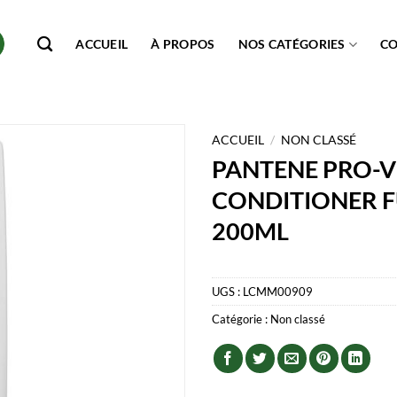
ACCUEIL
À PROPOS
NOS CATÉGORIES
C
ACCUEIL
/
NON CLASSÉ
PANTENE PRO-V
CONDITIONER F
200ML
UGS :
LCMM00909
Catégorie :
Non classé