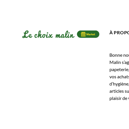
À PROP
Bonne nouv
Malin s’ag
papeterie
vos achats
d’hygiène,
articles s
plaisir de 