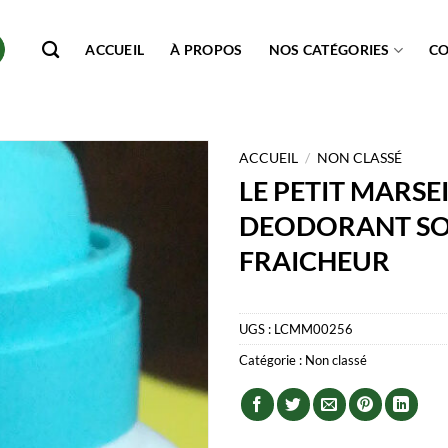
ACCUEIL
À PROPOS
NOS CATÉGORIES
C
ACCUEIL
/
NON CLASSÉ
LE PETIT MARSE
DEODORANT SO
FRAICHEUR
UGS :
LCMM00256
Catégorie :
Non classé