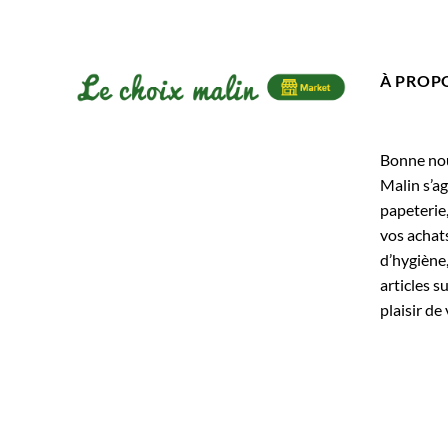
À PROP
Bonne nouv
Malin s’ag
papeterie
vos achats
d’hygiène,
articles s
plaisir de 