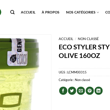
ACCUEIL
À PROPOS
NOS CATÉGORIES
C
ACCUEIL
/
NON CLASSÉ
ECO STYLER STY
OLIVE 160OZ
UGS :
LCMM00315
Catégorie :
Non classé