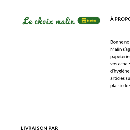
À PROP
Bonne nouv
Malin s’ag
papeterie
vos achats
d’hygiène,
articles s
plaisir de 
LIVRAISON PAR