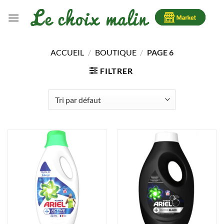
Passer
au
contenu
ACCUEIL
/
BOUTIQUE
/
PAGE 6
FILTRER